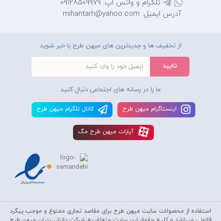
تلگرام و واتس اپ: 09128509979
آدرس ایمیل: mihantarh@yahoo.com
از تخفیف ها و جدیدترین های میهن طرح با خبر شوید
ما را در رسانه های اجتماعی دنبال کنید
اينستاگرام ميهن طرح
کانال تلگرام ميهن طرح
آپارات ميهن طرح مگ
استفاده از محصولات سايت میهن طرح برای مقاصد تجاری ممنوع و موجب پیگرد
قانونی میباشد و کليه حقوق اين سايت متعلق به شرکت دانش بنیان میهن طرح