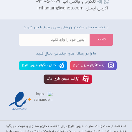
تلگرام و واتس اپ: 09128509979
آدرس ایمیل: mihantarh@yahoo.com
از تخفیف ها و جدیدترین های میهن طرح با خبر شوید
ما را در رسانه های اجتماعی دنبال کنید
اينستاگرام ميهن طرح
کانال تلگرام ميهن طرح
آپارات ميهن طرح مگ
استفاده از محصولات سايت میهن طرح برای مقاصد تجاری ممنوع و موجب پیگرد
قانونی میباشد و کليه حقوق اين سايت متعلق به شرکت دانش بنیان میهن طرح