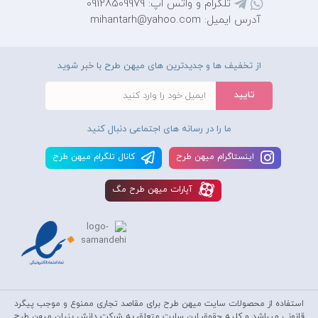
تلگرام و واتس اپ: 09128509979
آدرس ایمیل: mihantarh@yahoo.com
از تخفیف ها و جدیدترین های میهن طرح با خبر شوید
ما را در رسانه های اجتماعی دنبال کنید
اينستاگرام ميهن طرح
کانال تلگرام ميهن طرح
آپارات ميهن طرح مگ
استفاده از محصولات سايت میهن طرح برای مقاصد تجاری ممنوع و موجب پیگرد
قانونی میباشد و کليه حقوق اين سايت متعلق به شرکت دانش بنیان میهن طرح