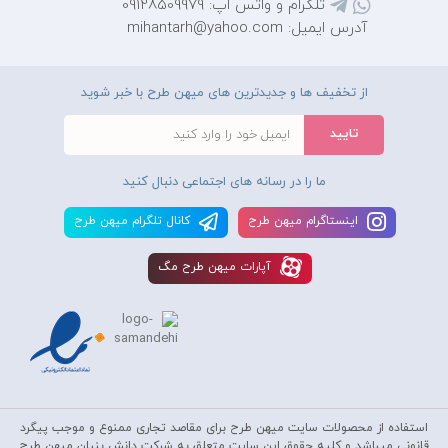
تلگرام و واتس اپ: 09128509979
آدرس ایمیل: mihantarh@yahoo.com
از تخفیف ها و جدیدترین های میهن طرح با خبر شوید
ما را در رسانه های اجتماعی دنبال کنید
اينستاگرام ميهن طرح
کانال تلگرام ميهن طرح
آپارات ميهن طرح مگ
استفاده از محصولات سايت میهن طرح برای مقاصد تجاری ممنوع و موجب پیگرد
قانونی میباشد و کليه حقوق اين سايت متعلق به شرکت دانش بنیان میهن طرح