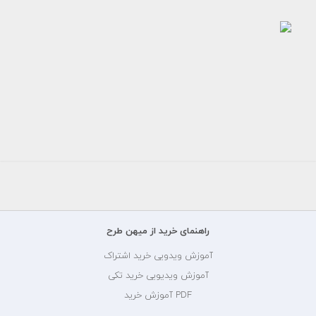
طرح
لایه
باز
کارت
ویزیت
صنایع
جوش
و...
150000
تومان
راهنمای خرید از میهن طرح
آموزش ویدویی خرید اشتراک
آموزش ویدیویی خرید تکی
PDF آموزش خرید