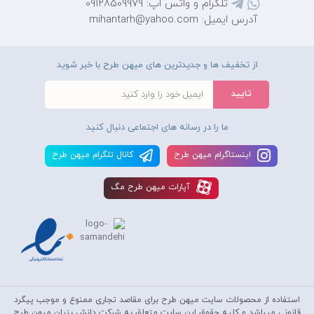
تلگرام و واتس اپ: 09128509979
آدرس ایمیل: mihantarh@yahoo.com
از تخفیف ها و جدیدترین های میهن طرح با خبر شوید
ما را در رسانه های اجتماعی دنبال کنید
اينستاگرام ميهن طرح
کانال تلگرام ميهن طرح
آپارات ميهن طرح مگ
استفاده از محصولات سايت میهن طرح برای مقاصد تجاری ممنوع و موجب پیگرد
قانونی میباشد و کليه حقوق اين سايت متعلق به شرکت دانش بنیان میهن طرح