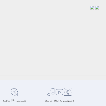
وکتور
طرح
اسلایدر
وکتور
وب و
گرافیکی
تجزیه
تجزیه
و
و
تحلیل...
تحلیل
رایگان
و...
رایگان
سرویس
وکتور
سایت
سرویس
میهن
وکتور
طرح
سایت
وب
میهن
سایت
طرح
و
وکتور
اپلیکیشن
دسترسی به تمام سایتها
دسترسی 24 ساعته