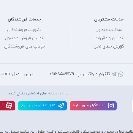
خدمات مشتریان
خدمات فروشندگان
سوالات متداول
عضویت فروشندگان
قوانین و مقررات
قوانین فروش محصول
گزارش خطای فایل
موکاپ های فروشندگان
تلگرام و واتس اپ: 09128509979
آدرس ایمیل: mihantarh@yahoo.com
ما را در رسانه های اجتماعی دنبال کنید
اينستاگرام ميهن طرح
کانال تلگرام ميهن طرح
آپا
قاصد تجاری ممنوع و موجب پیگرد قانونی میباشد و کليه حقوق اين سايت متعلق به شر