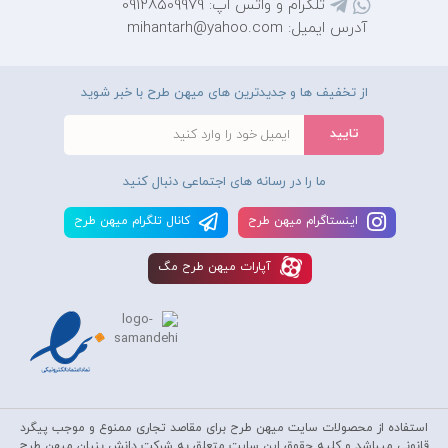
تلگرام و واتس اپ: 09128509979
آدرس ایمیل: mihantarh@yahoo.com
از تخفیف ها و جدیدترین های میهن طرح با خبر شوید
ما را در رسانه های اجتماعی دنبال کنید
اينستاگرام ميهن طرح
کانال تلگرام ميهن طرح
آپارات ميهن طرح مگ
استفاده از محصولات سايت میهن طرح برای مقاصد تجاری ممنوع و موجب پیگرد
قانونی میباشد و کليه حقوق اين سايت متعلق به شرکت دانش بنیان میهن طرح