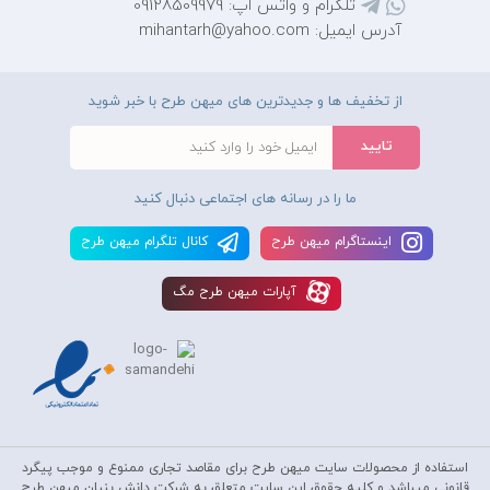
تلگرام و واتس اپ: 09128509979
آدرس ایمیل: mihantarh@yahoo.com
از تخفیف ها و جدیدترین های میهن طرح با خبر شوید
ما را در رسانه های اجتماعی دنبال کنید
اينستاگرام ميهن طرح
کانال تلگرام ميهن طرح
آپارات ميهن طرح مگ
استفاده از محصولات سايت میهن طرح برای مقاصد تجاری ممنوع و موجب پیگرد
قانونی میباشد و کليه حقوق اين سايت متعلق به شرکت دانش بنیان میهن طرح