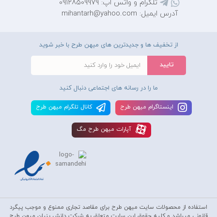
تلگرام و واتس اپ: 09128509979
آدرس ایمیل: mihantarh@yahoo.com
از تخفیف ها و جدیدترین های میهن طرح با خبر شوید
ما را در رسانه های اجتماعی دنبال کنید
اينستاگرام ميهن طرح
کانال تلگرام ميهن طرح
آپارات ميهن طرح مگ
استفاده از محصولات سايت میهن طرح برای مقاصد تجاری ممنوع و موجب پیگرد
قانونی میباشد و کليه حقوق اين سايت متعلق به شرکت دانش بنیان میهن طرح