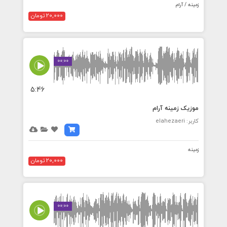
زمینه / آرام
20,000 تومان
00:00
5:46
موزیک زمینه آرام
کاربر: elahezaeri
زمینه
20,000 تومان
00:00