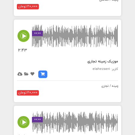
20,000 تومان
00:00
2:43
موزیک زمینه تجاری
کاربر: elahezaeri
زمینه / تجاری
20,000 تومان
00:00