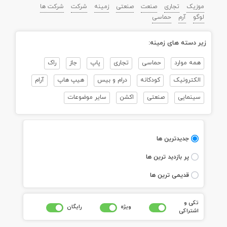
موزیک
تجاری
صنعت
صنعتی
زمینه
شرکت
شرکت ها
لوگو
آرم
حماسی
زیر دسته های زمینه:
همه موارد
حماسی
تجاری
پاپ
جاز
راک
الکترونیک
کودکانه
درام و بیس
هیپ هاپ
آرام
سینمایی
صنعتی
اکشن
سایر موضوعات
جديدترين ها
پر بازديد ترين ها
قديمی ترين ها
تکی و
ويژه
رايگان
اشتراکی