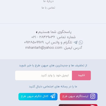
درباره ما
تماس با ما
پاسخگوی شما هستیم
شماره تماس: 28429036 - 021
تلگرام و واتس اپ: 09128509979
آدرس ایمیل: mihantarh@yahoo.com
از تخفیف ها و جدیدترین های میهن طرح با خبر شوید
ما را در رسانه های اجتماعی دنبال کنید
اينستاگرام ميهن طرح
کانال تلگرام ميهن طرح