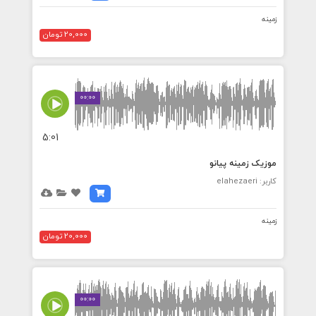
زمینه
20,000 تومان
00:00
5:01
موزیک زمینه پیانو
کاربر: elahezaeri
زمینه
20,000 تومان
00:00