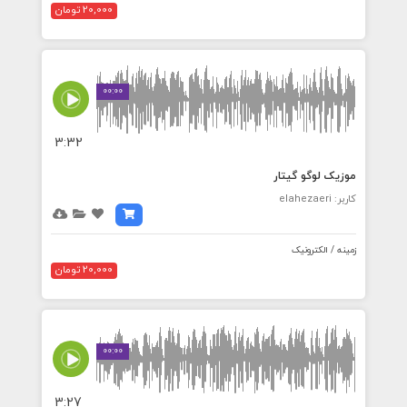
20,000 تومان
00:00
3:32
موزیک لوگو گیتار
کاربر: elahezaeri
زمینه / الکترونیک
20,000 تومان
00:00
3:27