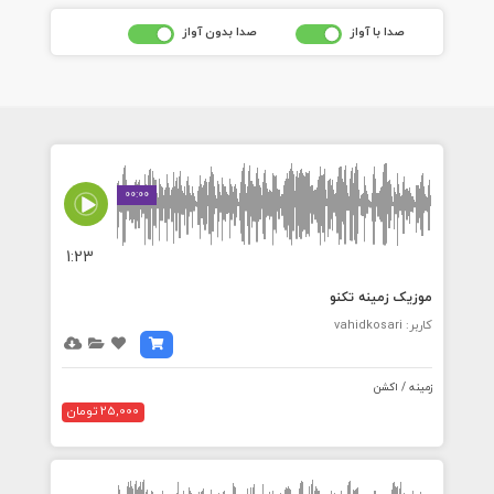
صدا با آواز
صدا بدون آواز
00:00
1:23
موزیک زمینه تکنو
کاربر: vahidkosari
زمینه / اکشن
25,000 تومان