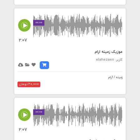
00:00
2:07
موزیک زمینه ارام
کاربر: elahezaeri
زمینه / آرام
20,000 تومان
00:00
2:07