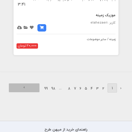
3:41
موزیک زمینه
کاربر: elahezaeri
زمینه / سایر موضوعات
20,000 تومان
›
...
1
‹
99
98
8
7
6
5
4
3
2
راهنمای خرید از میهن طرح