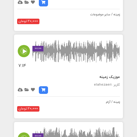
زمینه / سایر موضوعات
20,000 تومان
00:00
7:14
موزیک زمینه
کاربر: elahezaeri
زمینه / آرام
20,000 تومان
00:00