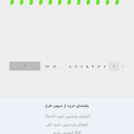
لوگو
لوگو
لوگو
لوگو
لوگو
استودیو
لوگو
استودیو
لوگو
لوگو
لوگو
لوگو
موسیقی
طراحی
سلامتی
آهنگ
لوگو
مدرسه
لوگو
موسیقی
فناوری
طراحی
کتاب
استودیو
و
و
و
و
طراحی
و
گرافیست
و
و
و
فروشی
موسیقی
آهنگ
گرافیک
درمانی
صدا
تحصیلات
آهنگ
تکنولوژی
گرافیک
سازی
برداری
سازی
›
...
1
‹
22
21
8
7
6
5
4
3
2
راهنمای خرید از میهن طرح
آموزش ویدویی خرید اشتراک
آموزش ویدیویی خرید تکی
PDF آموزش خرید