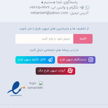
پاسخگوی شما هستیم
تلگرام و واتس اپ: 09128509979
آدرس ایمیل: mihantarh@yahoo.com
از تخفیف ها و جدیدترین های میهن طرح با خبر شوید
ما را در رسانه های اجتماعی دنبال کنید
اينستاگرام ميهن طرح
کانال تلگرام ميهن طرح
آپارات ميهن طرح مگ