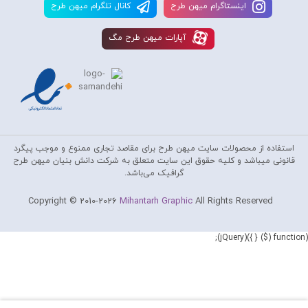
اينستاگرام ميهن طرح
کانال تلگرام ميهن طرح
آپارات ميهن طرح مگ
استفاده از محصولات سايت میهن طرح برای مقاصد تجاری ممنوع و موجب پیگرد
قانونی میباشد و کليه حقوق اين سايت متعلق به شرکت دانش بنیان میهن طرح
گرافیک می‌باشد.
Copyright © 2010-2026
Mihantarh Graphic
All Rights Reserved
(function ($) { })(jQuery);