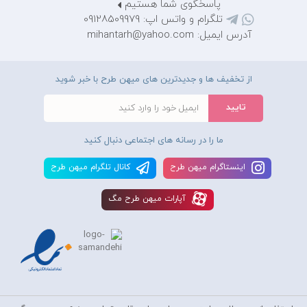
پاسخگوی شما هستیم
تلگرام و واتس اپ: 09128509979
آدرس ایمیل: mihantarh@yahoo.com
از تخفیف ها و جدیدترین های میهن طرح با خبر شوید
ما را در رسانه های اجتماعی دنبال کنید
اينستاگرام ميهن طرح
کانال تلگرام ميهن طرح
آپارات ميهن طرح مگ