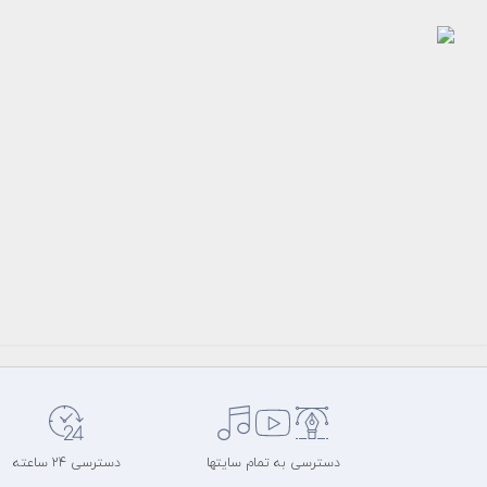
طرح
لایه
باز
کارت
ویزیت
تبلیغاتی...
150000
تومان
مسعود
خلیفه
کارت
ویزیت
دسترسی به تمام سایتها
دسترسی 24 ساعته