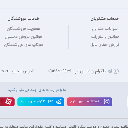
خدمات مشتریان
خدمات فروشندگان
سوالات متداول
عضویت فروشندگان
قوانین و مقررات
قوانین فروش محصول
گزارش خطای فایل
موکاپ های فروشندگان
تلگرام و واتس اپ: 09128509979
آدرس ایمیل: mihantarh@yahoo.com
ما را در رسانه های اجتماعی دنبال کنید
اينستاگرام ميهن طرح
کانال تلگرام ميهن طرح
آپا
قاصد تجاری ممنوع و موجب پیگرد قانونی میباشد و کليه حقوق اين سايت متعلق به شر