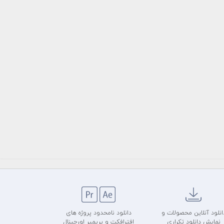
انلود آنلاین محصولات و
دانلود نامحدود پروژه های
نمایش دانلود تکراری
افترافکت و پریمیر اورجینال