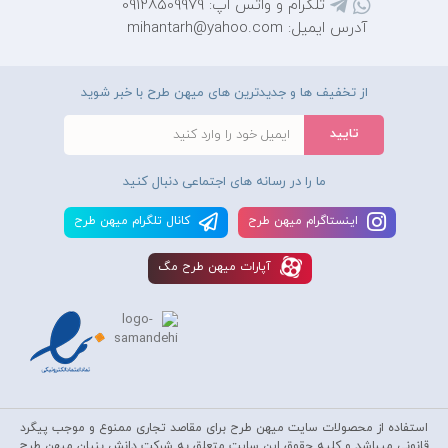
تلگرام و واتس اپ: 09128509979
آدرس ایمیل: mihantarh@yahoo.com
از تخفیف ها و جدیدترین های میهن طرح با خبر شوید
ما را در رسانه های اجتماعی دنبال کنید
اينستاگرام ميهن طرح
کانال تلگرام ميهن طرح
آپارات ميهن طرح مگ
استفاده از محصولات سايت میهن طرح برای مقاصد تجاری ممنوع و موجب پیگرد
قانونی میباشد و کليه حقوق اين سايت متعلق به شرکت دانش بنیان میهن طرح