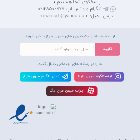
پاسخگوی شما هستیم
تلگرام و واتس اپ: 09128509979
آدرس ایمیل: mihantarh@yahoo.com
از تخفیف ها و جدیدترین های میهن طرح با خبر شوید
ما را در رسانه های اجتماعی دنبال کنید
اينستاگرام ميهن طرح
کانال تلگرام ميهن طرح
آپارات ميهن طرح مگ