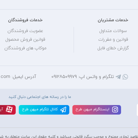
خدمات مشتریان
خدمات فروشندگان
سوالات متداول
عضویت فروشندگان
قوانین و مقررات
قوانین فروش محصول
گزارش خطای فایل
موکاپ های فروشندگان
تلگرام و واتس اپ: 09128509979
آدرس ایمیل: mihantarh@yahoo.com
ما را در رسانه های اجتماعی دنبال کنید
اينستاگرام ميهن طرح
کانال تلگرام ميهن طرح
آپا
قاصد تجاری ممنوع و موجب پیگرد قانونی میباشد و کليه حقوق اين سايت متعلق به شر