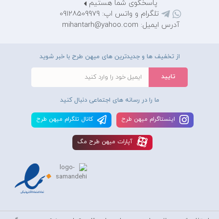
پاسخگوی شما هستیم
تلگرام و واتس اپ: 09128509979
آدرس ایمیل: mihantarh@yahoo.com
از تخفیف ها و جدیدترین های میهن طرح با خبر شوید
ما را در رسانه های اجتماعی دنبال کنید
اينستاگرام ميهن طرح
کانال تلگرام ميهن طرح
آپارات ميهن طرح مگ