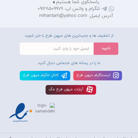
پاسخگوی شما هستیم
تلگرام و واتس اپ: 09128509979
آدرس ایمیل: mihantarh@yahoo.com
از تخفیف ها و جدیدترین های میهن طرح با خبر شوید
ما را در رسانه های اجتماعی دنبال کنید
اينستاگرام ميهن طرح
کانال تلگرام ميهن طرح
آپارات ميهن طرح مگ