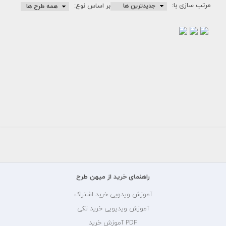
مرتب سازی با:
بر اساس نوع:
طرح
طرح
طرح
بنر
لایه
لایه
روز
باز
باز
تربیت
بنر
بنر
بدنی
روز
هفته
و
هفته
ورزش
گرامیداشت
تربیت
روز...
- 26
125000
بدنی...
125000
تومان
مهر...
125000
تومان
تومان
راهنمای خرید از میهن طرح
آموزش ویدویی خرید اشتراک
آموزش ویدیویی خرید تکی
PDF آموزش خرید