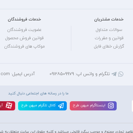
خدمات مشتریان
خدمات فروشندگان
سوالات متداول
عضویت فروشندگان
قوانین و مقررات
قوانین فروش محصول
گزارش خطای فایل
موکاپ های فروشندگان
تلگرام و واتس اپ: 09128509979
آدرس ایمیل: mihantarh@yahoo.com
ما را در رسانه های اجتماعی دنبال کنید
اينستاگرام ميهن طرح
کانال تلگرام ميهن طرح
آپا
قاصد تجاری ممنوع و موجب پیگرد قانونی میباشد و کليه حقوق اين سايت متعلق به شر