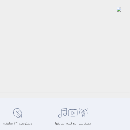
عکس
ساعت
هوشمند
اپل
واچ
رایگان
سرویس
عکس
میهن
طرح
عکس
دسترسی به تمام سایتها
دسترسی 24 ساعته