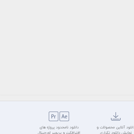
انلود آنلاین محصولات و
دانلود نامحدود پروژه های
نمایش دانلود تکراری
افترافکت و پریمیر اورجینال