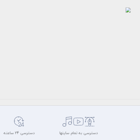
عکس
ساعت
مچی
زنانه
رایگان
سرویس
عکس
میهن
طرح
عکس
دسترسی به تمام سایتها
دسترسی 24 ساعته