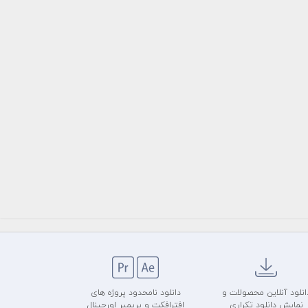
انلود آنلاین محصولات و
دانلود نامحدود پروژه های
نمایش دانلود تکراری
افترافکت و پریمیر اورجینال