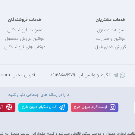
خدمات مشتریان
خدمات فروشندگان
سوالات متداول
عضویت فروشندگان
قوانین و مقررات
قوانین فروش محصول
گزارش خطای فایل
موکاپ های فروشندگان
تلگرام و واتس اپ: 09128509979
آدرس ایمیل: mihantarh@yahoo.com
ما را در رسانه های اجتماعی دنبال کنید
اينستاگرام ميهن طرح
کانال تلگرام ميهن طرح
آپا
قاصد تجاری ممنوع و موجب پیگرد قانونی میباشد و کليه حقوق اين سايت متعلق به شر