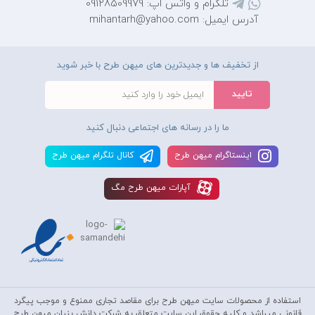
تلگرام و واتس اپ: 09128509979
آدرس ایمیل: mihantarh@yahoo.com
از تخفیف ها و جدیدترین های میهن طرح با خبر شوید
ما را در رسانه های اجتماعی دنبال کنید
اينستاگرام ميهن طرح
کانال تلگرام ميهن طرح
آپارات ميهن طرح مگ
استفاده از محصولات سايت میهن طرح برای مقاصد تجاری ممنوع و موجب پیگرد
قانونی میباشد و کليه حقوق اين سايت متعلق به شرکت دانش بنیان میهن طرح