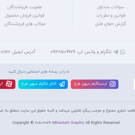
سوالات متداول
عضویت فروشندگان
قوانین و مقررات
قوانین فروش محصول
گزارش خطای فایل
موکاپ های فروشندگان
تلگرام و واتس اپ: 09128509979
آدرس ایمیل: mihantarh@yahoo.com
ما را در رسانه های اجتماعی دنبال کنید
اينستاگرام ميهن طرح
کانال تلگرام ميهن طرح
آپا
قاصد تجاری ممنوع و موجب پیگرد قانونی میباشد و کليه حقوق اين سايت متعلق به شر
Copyright © 2010-2026
Mihantarh Graphic
All Rights Reserved