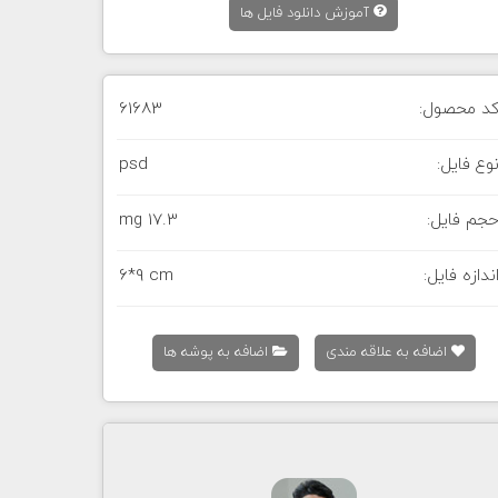
آموزش دانلود فایل ها
د محصول:
61683
وع فایل:
psd
جم فایل:
17.3 mg
ندازه فایل:
6*9 cm
اضافه به علاقه مندی
اضافه به پوشه ها