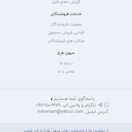
گزارش خطای فایل
خدمات فروشندگان
عضویت فروشندگان
قوانین فروش محصول
موکاپ های فروشندگان
میهن طرح
درباره ما
تماس با ما
پاسخگوی شما هستیم
تلگرام و واتس اپ: 09128509979
آدرس ایمیل: mihantarh@yahoo.com
از تخفیف ها و جدیدترین های میهن طرح با خبر شوید