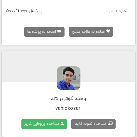
اندازه فایل:
5000*4000 پیکسل
اضافه به علاقه مندی
اضافه به پوشه ها
وحید کوثری نژاد
vahidkosari
مشاهده نمونه کارها
مشاهده پروفایل کاربر