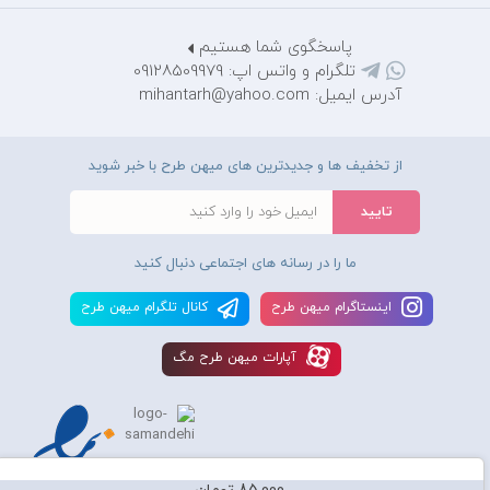
پاسخگوی شما هستیم
تلگرام و واتس اپ: 09128509979
آدرس ایمیل: mihantarh@yahoo.com
از تخفیف ها و جدیدترین های میهن طرح با خبر شوید
ما را در رسانه های اجتماعی دنبال کنید
اينستاگرام ميهن طرح
کانال تلگرام ميهن طرح
آپارات ميهن طرح مگ