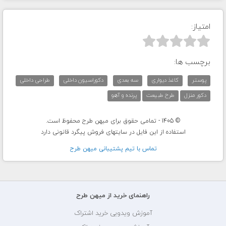
امتیاز:



برچسب ها:
پوستر
کاغذ دیواری
سه بعدی
دکوراسیون داخلی
طراحی داخلی
دکور منزل
طرح طبیعت
پرنده و آهو
© 1405 - تمامی حقوق برای میهن طرح محفوظ است.
استفاده از این فایل در سایتهای فروش پیگرد قانونی دارد
تماس با تيم پشتيبانی ميهن طرح
راهنمای خرید از میهن طرح
آموزش ویدویی خرید اشتراک