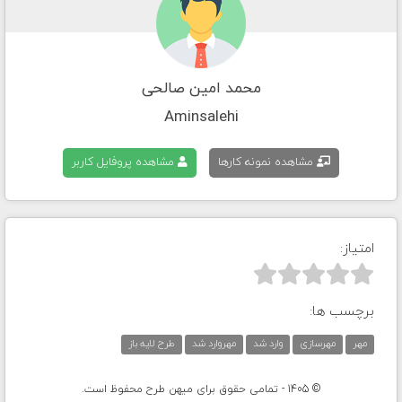
محمد امین صالحی
Aminsalehi
مشاهده نمونه کارها
مشاهده پروفایل کاربر
امتیاز:



برچسب ها:
مهر
مهرسازی
وارد شد
مهروارد شد
طرح لایه باز
© 1405 - تمامی حقوق برای میهن طرح محفوظ است.