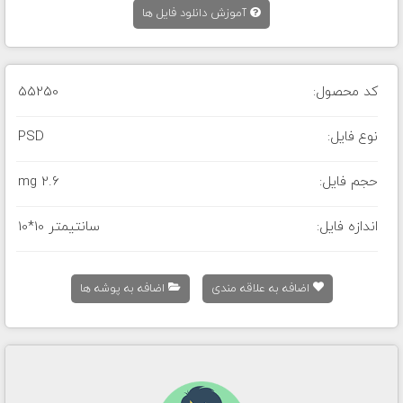
آموزش دانلود فایل ها
کد محصول:
55250
نوع فایل:
PSD
حجم فایل:
2.6 mg
اندازه فایل:
10*10 سانتیمتر
اضافه به علاقه مندی
اضافه به پوشه ها