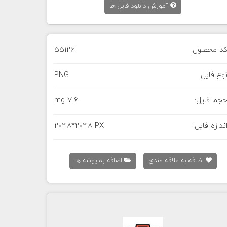
آموزش دانلود فایل ها
د محصول:
55126
وع فایل:
PNG
جم فایل:
7.6 mg
ندازه فایل:
2048*2048 PX
اضافه به علاقه مندی
اضافه به پوشه ها