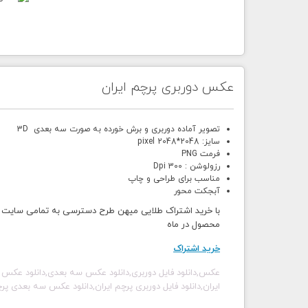
عکس دوربری پرچم ایران
تصویر آماده دوربری و برش خورده به صورت سه بعدی 3D
سایز: 2048*2048 pixel
فرمت PNG
رزولوشن : 300 Dpi
مناسب برای طراحی و چاپ
آبجکت محور
محصول در ماه
خرید اشتراک
عکس,دانلود فایل دوربری,دانلود عکس سه بعدی,دانلود عکس
ایران,دانلود فایل دوربری پرچم ایران,دانلود عکس سه بعدی پ