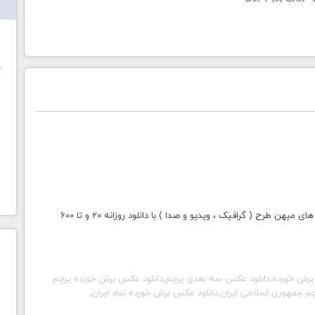
ش
خ
با خرید اشتراک طلایی میهن طرح دسترسی به تمامی سایت های میهن طرح ( گرافیک ، ویدیو و صدا ) با دانلود روزانه 20 و تا 600
 برش خورده,دانلود عکس سه بعدی پرچم,دانلود عکس برش خورده پرچم
رچم جمهوری اسلامی ایران,دانلود عکس برش خورده نماد ایران,