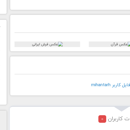
ک
ن
ح
ا
اربر mihantarh
ت کاربران
0