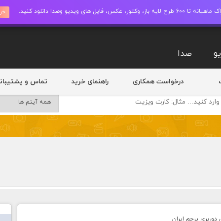
ز، وکتور، عکس، فایل های ویدیو وصدا دانلود کنید.
خری
و
صدا
درخواست همکاری
راهنمای خرید
تماس و پشتیبان