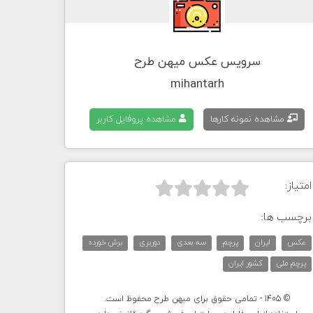
سرویس عکس میهن طرح
mihantarh
مشاهده نمونه کارها
مشاهده پروفایل کاربر
امتیاز:



برچسب ها:
عکس
ایران
پرچم
سه بعدی
دوربری
برش خورده
پرچم ملی
کشور ایران
© 1405 - تمامی حقوق برای میهن طرح محفوظ است.