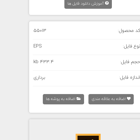
آموزش دانلود فایل ها
د محصول:
55013
وع فایل:
EPS
جم فایل:
433.4 kb
ندازه فایل:
برداری
اضافه به علاقه مندی
اضافه به پوشه ها