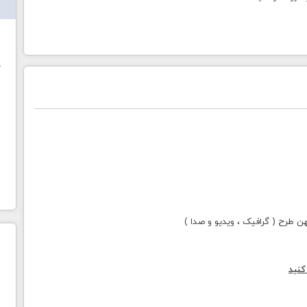
ش
خ
طرح ( گرافیک ، ویدیو و صدا )
کنید