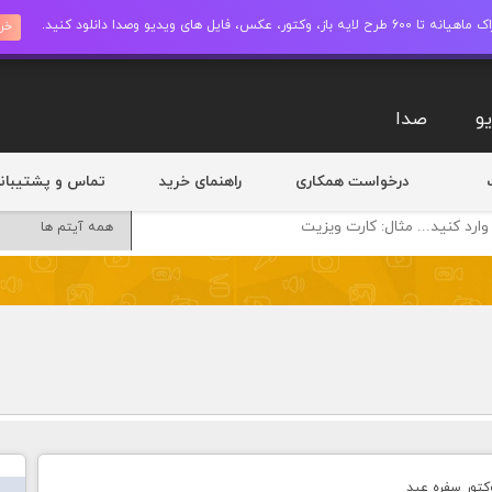
ز، وکتور، عکس، فایل های ویدیو وصدا دانلود کنید.
خری
و
صدا
درخواست همکاری
راهنمای خرید
تماس و پشتیبان