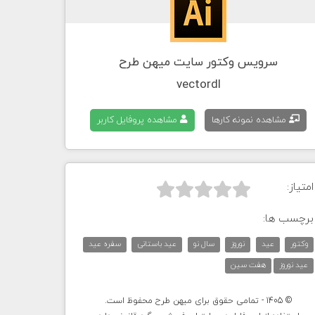
سرویس وکتور سایت میهن طرح
vectordl
مشاهده نمونه کارها
مشاهده پروفایل کاربر
امتیاز:



برچسب ها:
وکتور
عید
نوروز
سال نو
عید باستانی
سفره عید
عید نوروز
هفت سین
© 1405 - تمامی حقوق برای میهن طرح محفوظ است.