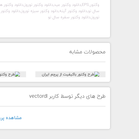
وکتور,EPS,دانلود وکتور عید,دانلود وکتور نوروز,دانلود 
سال نو,دانلود وکتور آینه,دانود وکتور سبزه نوروز,دانلود وکتو
نوروز,دانلود وکتور سفره سال نو
محصولات مشابه
طرح های دیگر توسط کاربر vectordl
مشاهده پروفايل 