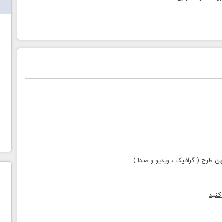
ش
خ
طرح ( گرافیک ، ویدیو و صدا )
کنید