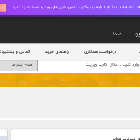
ز، وکتور، عکس، فایل های ویدیو وصدا دانلود کنید.
خری
و
صدا
درخواست همکاری
راهنمای خرید
تماس و پشتیبان