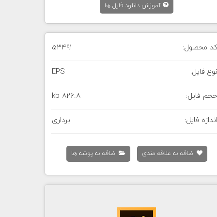
آموزش دانلود فایل ها
د محصول:
53491
وع فایل:
EPS
جم فایل:
826.8 kb
ندازه فایل:
برداری
اضافه به علاقه مندی
اضافه به پوشه ها