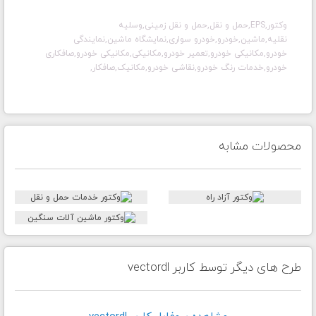
وکتور,EPS,حمل و نقل,حمل و نقل زمینی,وسلیه
نقلیه,ماشین,خودرو,خودرو سواری,نمایشگاه ماشین,نمایندگی
خودرو,مکانیکی خودرو,تعمیر خودرو,مکانیکی,مکانیکی خودرو,صافکاری
خودرو,خدمات رنگ خودرو,نقاشی خودرو,مکانیک,صافکار,
محصولات مشابه
طرح های دیگر توسط کاربر vectordl