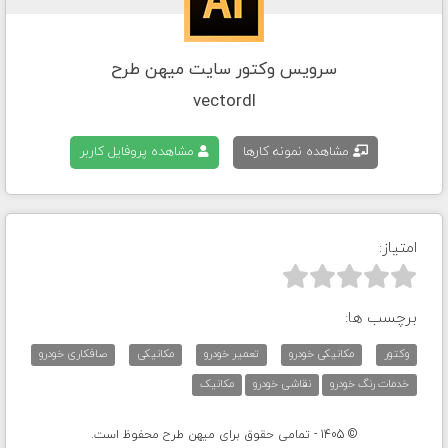
سرویس وکتور سایت میهن طرح
vectordl
مشاهده نمونه کارها
مشاهده پروفایل کاربر
امتیاز:



برچسب ها:
وکتور
مکانیکی خودرو
تعمیر خودرو
مکانیکی
صافکاری خودرو
خدمات رنگ خودرو
نقاشی خودرو
مکانیک
© 1405 - تمامی حقوق برای میهن طرح محفوظ است.