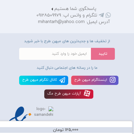
پاسخگوی شما هستیم
تلگرام و واتس اپ: 09128509979
آدرس ایمیل: mihantarh@yahoo.com
از تخفیف ها و جدیدترین های میهن طرح با خبر شوید
ما را در رسانه های اجتماعی دنبال کنید
اينستاگرام ميهن طرح
کانال تلگرام ميهن طرح
آپارات ميهن طرح مگ
125,000 تومان