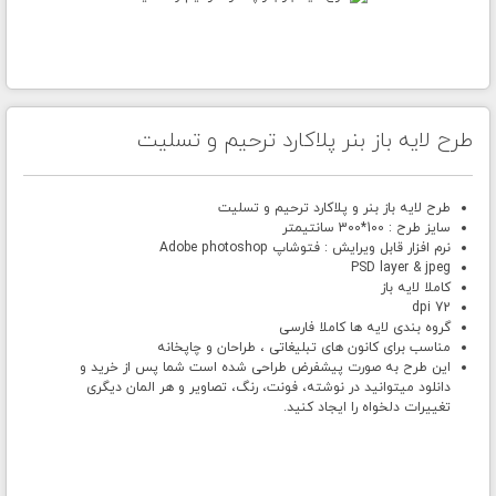
طرح لایه باز بنر پلاکارد ترحیم و تسلیت
طرح لایه باز بنر و پلاکارد ترحیم و تسلیت
سایز طرح : 100*300 سانتیمتر
نرم افزار قابل ویرایش : فتوشاپ Adobe photoshop
PSD layer & jpeg
کاملا لایه باز
72 dpi
گروه بندی لایه ها کاملا فارسی
مناسب برای کانون های تبلیغاتی ، طراحان و چاپخانه
این طرح به صورت پیشفرض طراحی شده است شما پس از خرید و
دانلود میتوانید در نوشته، فونت، رنگ، تصاویر و هر المان دیگری
تغییرات دلخواه را ایجاد کنید.