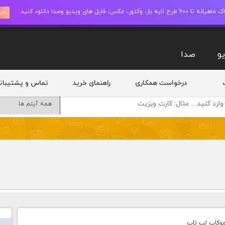
ز، وکتور، عکس، فایل های ویدیو وصدا دانلود کنید.
خری
و
صدا
درخواست همکاری
راهنمای خرید
تماس و پشتیبان