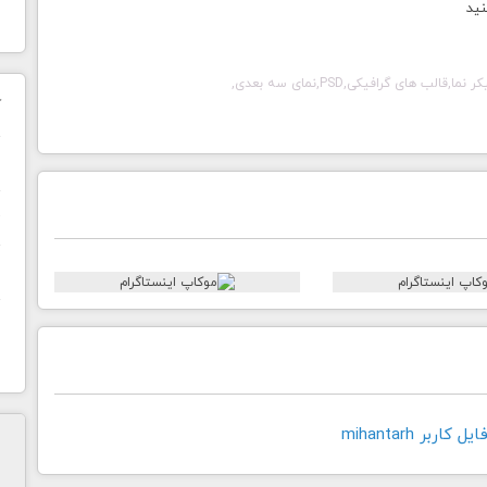
نید
ای گرافیکی,PSD,نمای سه بعدی,
ک
ن
ح
ا
اربر mihantarh