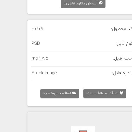
آموزش دانلود فایل ها
د محصول:
50909
وع فایل:
PSD
جم فایل:
117.5 mg
ندازه فایل:
Stock Image
اضافه به علاقه مندی
اضافه به پوشه ها