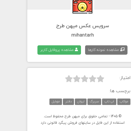
سرویس عکس میهن طرح
mihantarh
مشاهده نمونه کارها
مشاهده پروفایل کاربر
امتیاز:



برچسب ها:
موکاپ
اپ تاپ
سربرگ
لیوان
دفتر
موبایل
© 1405 - تمامی حقوق برای میهن طرح محفوظ است.
استفاده از این فایل در سایتهای فروش پیگرد قانونی دارد