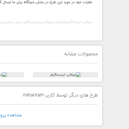
نظرات خود در مورد این طرح در بخش
دیدگاه
برای ما ارسال ک
موکاپ اینستاگرام
,فتوشاپ,موکاپ,برچسپ,فایل پیش نمایش,پیکر نما,قالب ه
محصولات مشابه
طرح های دیگر توسط کاربر mihantarh
مشاهده پروفايل ک