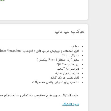
موکاپ لپ تاپ
موکاپ
قابل استفاده و ویرایش در نرم افزار : فتوشاپ Adobe Photoshop
مد رنگی : RGB
سایز: آزاد- حداقل ( 4000 پیکسل )
رزولوشن: 300 dpi
ویرایش به آسانی
همراه با نور و سایه
قابل تغییر در بک گراند
مناسب برای نمایش واقعی محصولات
خرید اشتراک میهن طرح دسترسی به تمامی سایت های میهن
خرید اشتراک