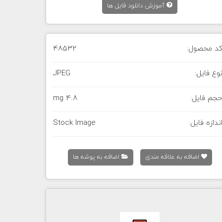
آموزش دانلود فایل ها
د محصول:
48532
وع فایل:
JPEG
جم فایل:
4.8 mg
ندازه فایل:
Stock Image
اضافه به علاقه مندی
اضافه به پوشه ها