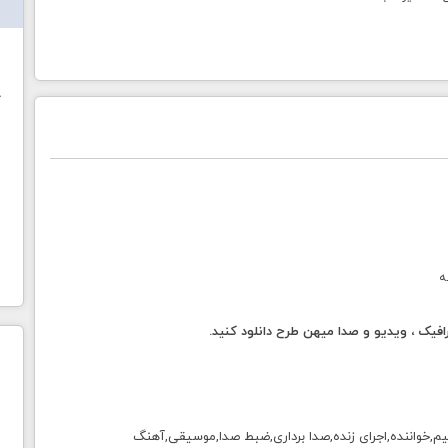
ش
خ
ه
فیک ، ویدیو و صدا میهن طرح دانلود کنید.
,خواننده,اجرای زنده,صدا برداری,ضبط صدا,موسیقی,آهنگ