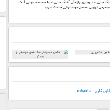
گ سازی,صدا برداری,نوازندگی,آهنگ سازی,ضبط صدا,صدا برداری,آلات
وسیقی,دوربین عکاسی,فیلم برداری,ساخت کلیپ
ک
ن
ح
ا
اربر mihantarh