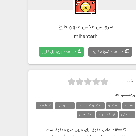
سرویس عکس میهن طرح
mihantarh
مشاهده نمونه کارها
مشاهده پروفایل کاربر
امتیاز:



برچسب ها:
عکس
استدیو
استدیو ضبط صدا
صدا برداری
ضبط صدا
موسیقی
آهنگ سازی
میکروفون
© 1405 - تمامی حقوق برای میهن طرح محفوظ است.