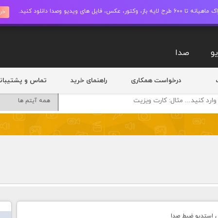
ز، وکتور، عکس، فایل های ویدیو وصدا دانلود کنید.
خری
و
صدا
درخواست همکاری
راهنمای خرید
تماس و پشتیبان