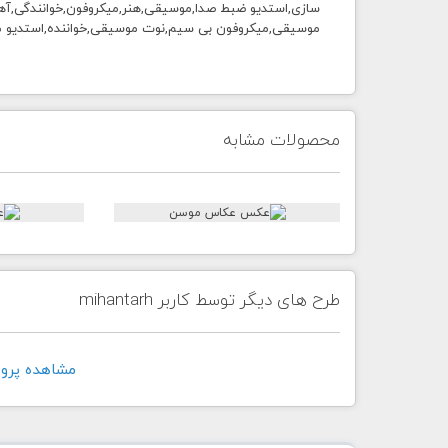
سازی,استدیو ضبط صدا,موسیقی,هنر,میکروفون,خوانندگی,آهن
موسیقی,میکروفون بی سیم,نوت موسیقی,خواننده,استدیو م
محصولات مشابه
طرح های دیگر توسط کاربر mihantarh
مشاهده پروفايل ک