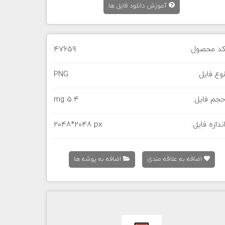
آموزش دانلود فایل ها
د محصول:
47659
وع فایل:
PNG
جم فایل:
5.4 mg
ندازه فایل:
2048*2048 px
اضافه به علاقه مندی
اضافه به پوشه ها