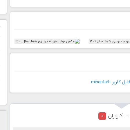
ک
ن
ح
ا
اربر mihantarh
ت کاربران
0