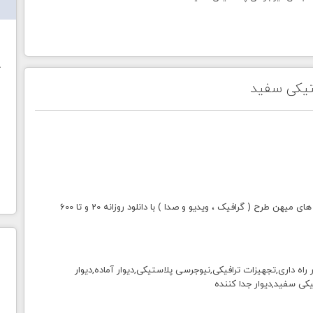
ش
خ
تیکی سفید
با خرید اشتراک طلایی میهن طرح دسترسی به تمامی سایت های میهن طرح ( گرافیک ، ویدیو و صدا ) با دانلود روزانه 20 و تا 600
اه داری,تجهیزات ترافیکی,نیوجرسی پلاستیکی,دیوار آماده,دیوار
کی سفید,دیوار جدا کننده