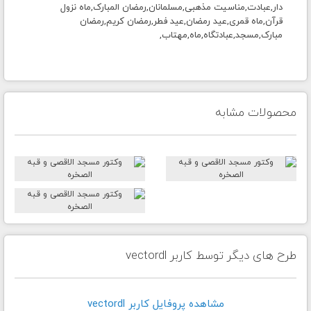
دار,عبادت,مناسیت مذهبی,مسلمانان,رمضان المبارک,ماه نزول
قرآن,ماه قمری,عید رمضان,عید فطر,رمضان کریم,رمضان
مبارک,مسجد,عبادتگاه,ماه,مهتاب,
محصولات مشابه
طرح های دیگر توسط کاربر vectordl
مشاهده پروفايل کاربر vectordl