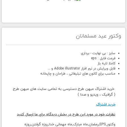
وکتور عید مسلمانان
سایز : بی نهایت - برداری
فرمت فایل : eps
کاملا لایه باز
قابل ویرایش در نرم افزار Adobe illustrator و ...
مناسب برای کانون های تبلیغاتی ، طراحان و چاپخانه
خرید اشتراک میهن طرح دسترسی به تمامی سایت های میهن طرح
( گرافیک ، ویدیو و صدا )
خرید اشتراک
نظرات خود در مورد این طرح در بخش دیدگاه برای ما ارسال کنید
وکتور,EPS,رمضان,ماه مبارک,ماه مهمانی خدا,روزه گرفتن,روزه