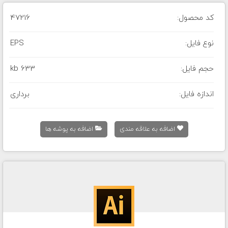
کد محصول:
47216
نوع فایل:
EPS
حجم فایل:
633 kb
اندازه فایل:
برداری
اضافه به علاقه مندی
اضافه به پوشه ها