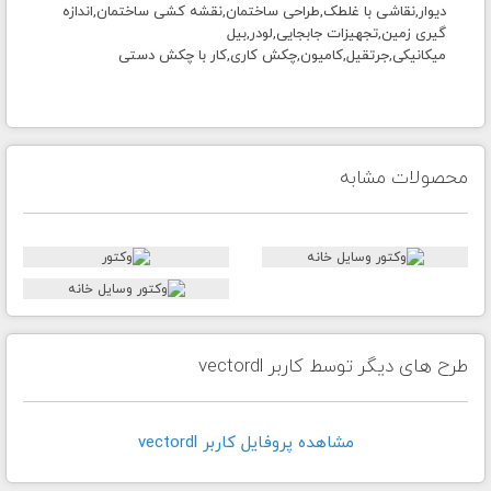
دیوار,نقاشی با غلطک,طراحی ساختمان,نقشه کشی ساختمان,اندازه
گیری زمین,تجهیزات جابجایی,لودر,بیل
میکانیکی,جرتقیل,کامیون,چکش کاری,کار با چکش دستی
محصولات مشابه
طرح های دیگر توسط کاربر vectordl
مشاهده پروفايل کاربر vectordl