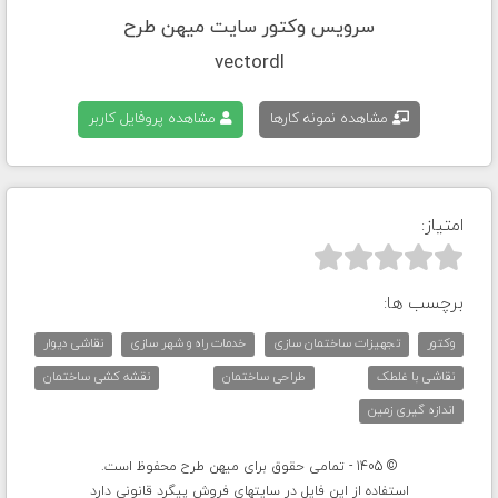
سرویس وکتور سایت میهن طرح
vectordl
مشاهده نمونه کارها
مشاهده پروفایل کاربر
امتیاز:



برچسب ها:
وکتور
تجهیزات ساختمان سازی
خدمات راه و شهر سازی
نقاشی دیوار
نقاشی با غلطک
طراحی ساختمان
نقشه کشی ساختمان
اندازه گیری زمین
© 1405 - تمامی حقوق برای میهن طرح محفوظ است.
استفاده از این فایل در سایتهای فروش پیگرد قانونی دارد