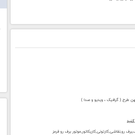
ش
خ
طرح ( گرافیک ، ویدیو و صدا )
کنید