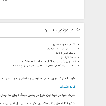
وکتور موتور برف رو
وکتور موتور برف رو
سایز : بی نهایت - برداری
فرمت فایل : eps
کاملا لایه باز
قابل ویرایش در نرم افزار Adobe illustrator و ...
مناسب برای کانون های تبلیغاتی ، طراحان و چاپخانه
خرید اشتراک میهن طرح دسترسی به تمامی سایت های میهن 
خرید اشتراک
نظرات خود در مورد این طرح در بخش دیدگاه برای ما ارسال 
وکتور,EPS,حمل و نقل,ماشین,موتور برف رو,حمل نقل روی برف,برف رو,نقاشی,کارتونی,کاریکاتور,موتور برف رو قرمز