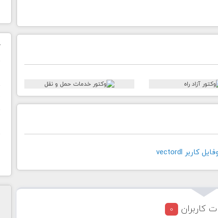
ک
ن
ح
ا
کاربر vectordl
ت کاربران
0