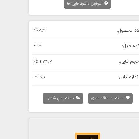
آموزش دانلود فایل ها
د محصول:
46862
وع فایل:
EPS
جم فایل:
274.6 kb
ندازه فایل:
برداری
اضافه به علاقه مندی
اضافه به پوشه ها