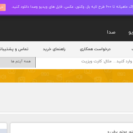
ز، وکتور، عکس، فایل های ویدیو وصدا دانلود کنید.
خری
و
صدا
درخواست همکاری
راهنمای خرید
تماس و پشتیبان