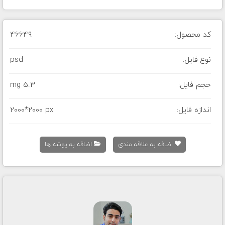
کد محصول:
46649
نوع فایل:
psd
حجم فایل:
5.3 mg
اندازه فایل:
2000*2000 px
اضافه به علاقه مندی
اضافه به پوشه ها