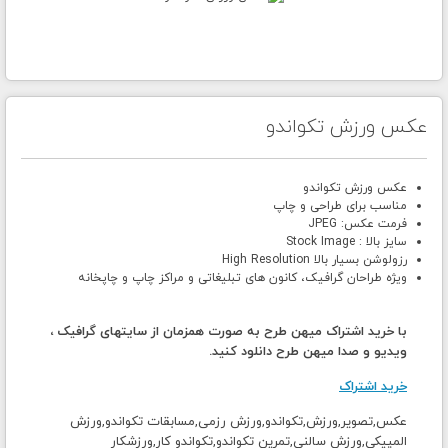
عکس ورزش تکواندو
عکس ورزش تکواندو
مناسب برای طراحی و چاپ
فرمت عکس: JPEG
سایز بالا : Stock Image
رزولوشن بسیار بالا High Resolution
ویژه طراحان گرافیک، کانون های تبلیغاتی و مراکز چاپ و چاپخانه
با خرید اشتراک میهن طرح به صورت همزمان از سایتهای گرافیک ،
ویدیو و صدا میهن طرح دانلود کنید.
خرید اشتراک
عکس,تصویر,ورزش,تکواندو,ورزش رزمی,مسابقات تکواندو,ورزش
المپیکی,ورزش سالنی,تمرین تکواندو,تکواندو کار,ورزشکار