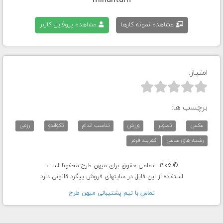
mihantarh
مشاهده نمونه کارها
مشاهده پروفایل کاربر
امتیاز:



برچسب ها:
عکس
تصویر
ورزش
تناسب اندام
تکواندو
رزمی
رشته های سالنی
کمربند قرمز
© 1405 - تمامی حقوق برای میهن طرح محفوظ است.
استفاده از این فایل در سایتهای فروش پیگرد قانونی دارد
تماس با تيم پشتيبانی ميهن طرح