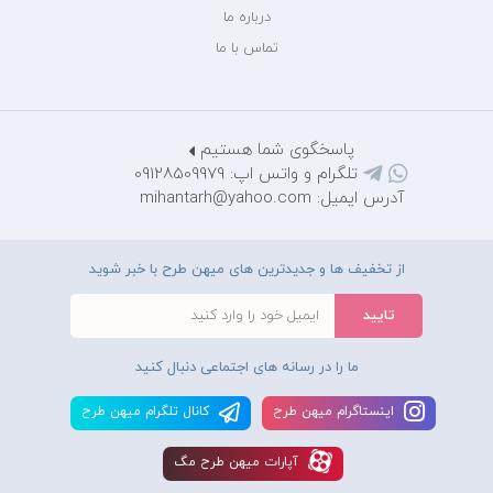
درباره ما
تماس با ما
پاسخگوی شما هستیم
تلگرام و واتس اپ: 09128509979
آدرس ایمیل: mihantarh@yahoo.com
از تخفیف ها و جدیدترین های میهن طرح با خبر شوید
ما را در رسانه های اجتماعی دنبال کنید
اينستاگرام ميهن طرح
کانال تلگرام ميهن طرح
آپارات ميهن طرح مگ