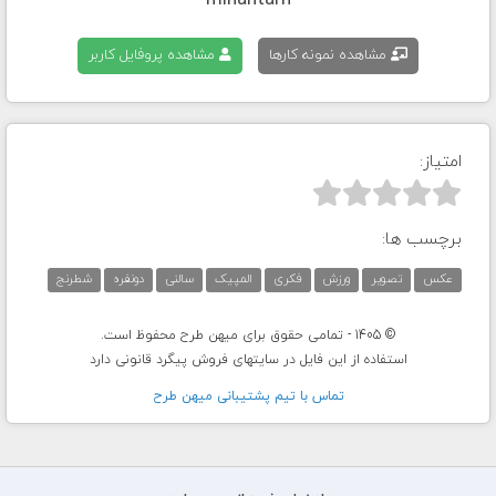
mihantarh
مشاهده نمونه کارها
مشاهده پروفایل کاربر
امتیاز:



برچسب ها:
عکس
تصویر
ورزش
فکری
المپیک
سالنی
دونفره
شطرنج
© 1405 - تمامی حقوق برای میهن طرح محفوظ است.
استفاده از این فایل در سایتهای فروش پیگرد قانونی دارد
تماس با تيم پشتيبانی ميهن طرح