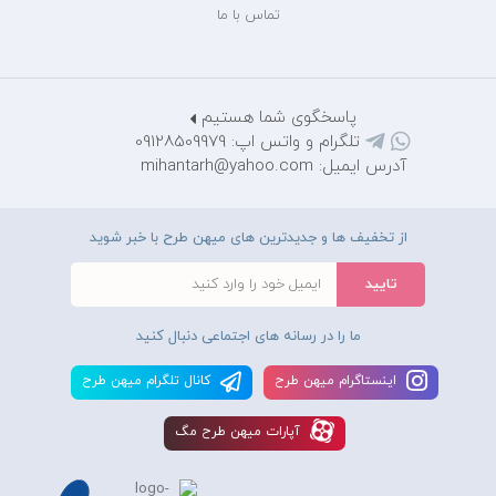
تماس با ما
پاسخگوی شما هستیم
تلگرام و واتس اپ: 09128509979
آدرس ایمیل: mihantarh@yahoo.com
از تخفیف ها و جدیدترین های میهن طرح با خبر شوید
ما را در رسانه های اجتماعی دنبال کنید
اينستاگرام ميهن طرح
کانال تلگرام ميهن طرح
آپارات ميهن طرح مگ