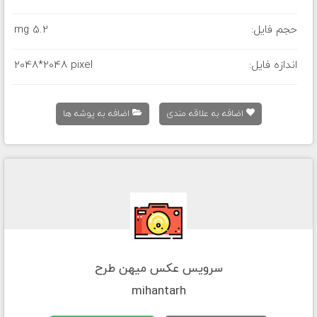
حجم فایل:
5.2 mg
اندازه فایل:
2048*2048 pixel
اضافه به علاقه مندی
اضافه به پوشه ها
سرویس عکس میهن طرح
mihantarh