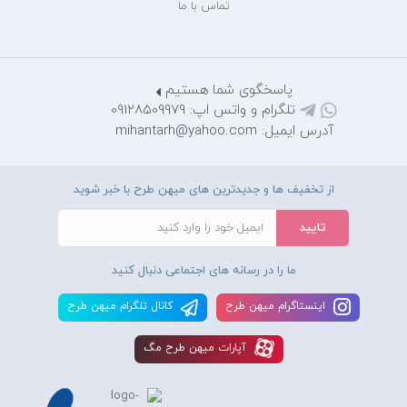
تماس با ما
پاسخگوی شما هستیم
تلگرام و واتس اپ: 09128509979
آدرس ایمیل: mihantarh@yahoo.com
از تخفیف ها و جدیدترین های میهن طرح با خبر شوید
ما را در رسانه های اجتماعی دنبال کنید
اينستاگرام ميهن طرح
کانال تلگرام ميهن طرح
آپارات ميهن طرح مگ