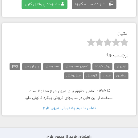
مشاهده نمونه کارها
مشاهده پروفایل کاربر
امتیاز:



برچسب ها:
دوربری
برش خورده
تصویر سه بعدی
سه بعدی
پی ان جی
png
ماشین
خودرو
اتومبیل
حمل و نقل
© 1405 - تمامی حقوق برای میهن طرح محفوظ است.
استفاده از این فایل در سایتهای فروش پیگرد قانونی دارد
تماس با تيم پشتيبانی ميهن طرح
راهنمای خرید از میهن طرح