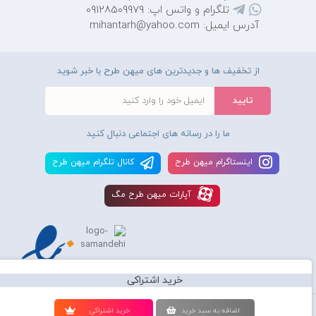
تلگرام و واتس اپ: 09128509979
آدرس ایمیل: mihantarh@yahoo.com
از تخفیف ها و جدیدترین های میهن طرح با خبر شوید
ما را در رسانه های اجتماعی دنبال کنید
اينستاگرام ميهن طرح
کانال تلگرام ميهن طرح
آپارات ميهن طرح مگ
خرید اشتراکی
استفاده از محصولات سايت میهن طرح برای مقاصد تجاری ممنوع و موجب پیگرد
اضافه به سبد خريد
خريد اشتراکی