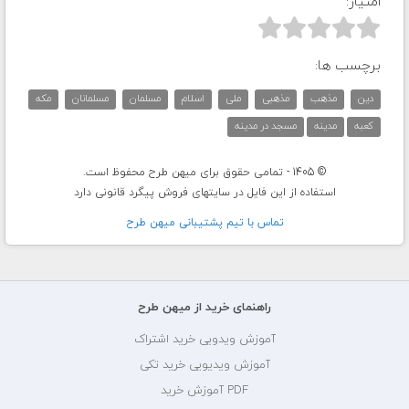
امتیاز:



برچسب ها:
دین
مذهب
مذهبی
ملی
اسلام
مسلمان
مسلمانان
مکه
کعبه
مدینه
مسجد در مدینه
© 1405 - تمامی حقوق برای میهن طرح محفوظ است.
استفاده از این فایل در سایتهای فروش پیگرد قانونی دارد
تماس با تيم پشتيبانی ميهن طرح
راهنمای خرید از میهن طرح
آموزش ویدویی خرید اشتراک
آموزش ویدیویی خرید تکی
PDF آموزش خرید