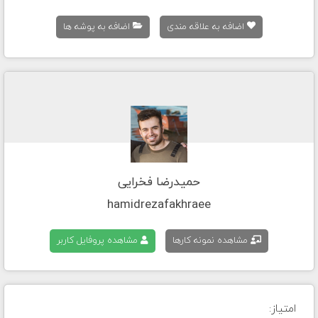
اضافه به علاقه مندی
اضافه به پوشه ها
حمیدرضا فخرایی
hamidrezafakhraee
مشاهده نمونه کارها
مشاهده پروفایل کاربر
امتیاز: