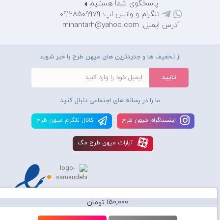
پاسخگوی شما هستیم
تلگرام و واتس اپ: 09128509979
آدرس ایمیل: mihantarh@yahoo.com
از تخفیف ها و جدیدترین های میهن طرح با خبر شوید
ما را در رسانه های اجتماعی دنبال کنید
اينستاگرام ميهن طرح
کانال تلگرام ميهن طرح
آپارات ميهن طرح مگ
150,000 تومان