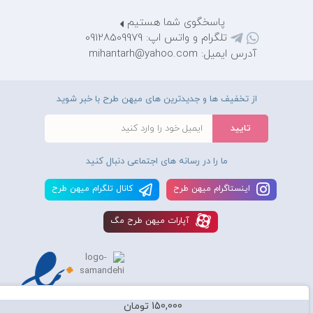
پاسخگوی شما هستیم
تلگرام و واتس اپ: 09128509979
آدرس ایمیل: mihantarh@yahoo.com
از تخفیف ها و جدیدترین های میهن طرح با خبر شوید
ما را در رسانه های اجتماعی دنبال کنید
اينستاگرام ميهن طرح
کانال تلگرام ميهن طرح
آپارات ميهن طرح مگ
150,000 تومان