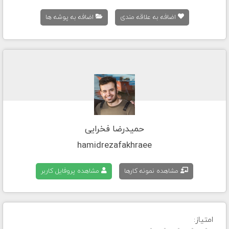
اضافه به علاقه مندی
اضافه به پوشه ها
حمیدرضا فخرایی
hamidrezafakhraee
مشاهده نمونه کارها
مشاهده پروفایل کاربر
امتیاز: