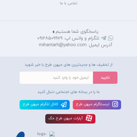
تماس با ما
پاسخگوی شما هستیم
تلگرام و واتس اپ: 09128509979
آدرس ایمیل: mihantarh@yahoo.com
از تخفیف ها و جدیدترین های میهن طرح با خبر شوید
ما را در رسانه های اجتماعی دنبال کنید
اينستاگرام ميهن طرح
کانال تلگرام ميهن طرح
آپارات ميهن طرح مگ