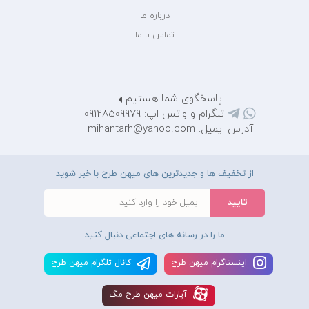
درباره ما
تماس با ما
پاسخگوی شما هستیم
تلگرام و واتس اپ: 09128509979
آدرس ایمیل: mihantarh@yahoo.com
از تخفیف ها و جدیدترین های میهن طرح با خبر شوید
ما را در رسانه های اجتماعی دنبال کنید
اينستاگرام ميهن طرح
کانال تلگرام ميهن طرح
آپارات ميهن طرح مگ